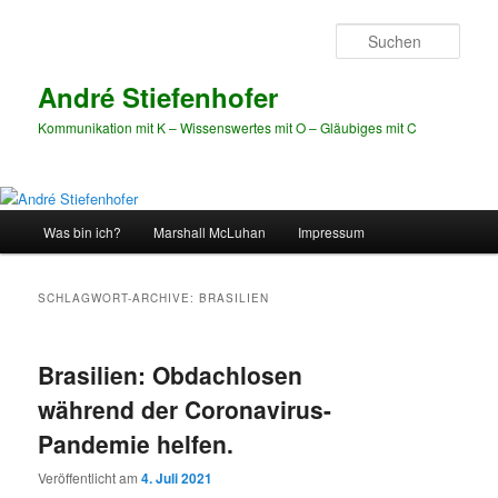
Zum
Zum
Inhalt
sekundären
Such
wechseln
Inhalt
wechseln
André Stiefenhofer
Kommunikation mit K – Wissenswertes mit O – Gläubiges mit C
Hauptmenü
Was bin ich?
Marshall McLuhan
Impressum
SCHLAGWORT-ARCHIVE:
BRASILIEN
Brasilien: Obdachlosen
während der Coronavirus-
Pandemie helfen.
Veröffentlicht am
4. Juli 2021