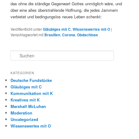
das ohne die ständige Gegenwart Gottes unmöglich wäre, und
über eine alles überstrahlende Hoffnung, die jedes Jammern
verbietet und bedingungslos neues Leben schenkt:
Veröffentlicht unter
Gläubiges mit C
,
Wissenswertes mit O
|
Verschlagwortet mit
Brasilien
,
Corona
,
Obdachlose
S
u
c
h
KATEGORIEN
e
Deutsche Fundstücke
n
Gläubiges mit C
Kommunikation mit K
Kreatives mit K
Marshall McLuhan
Moderation
Uncategorized
Wissenswertes mit O