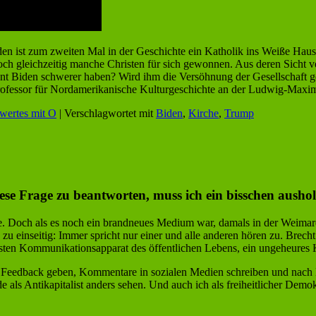
den ist zum zweiten Mal in der Geschichte ein Katholik ins Weiße Ha
 doch gleichzeitig manche Christen für sich gewonnen. Aus deren Sicht 
ent Biden schwerer haben? Wird ihm die Versöhnung der Gesellschaft g
ofessor für Nordamerikanische Kulturgeschichte an der Ludwig-Maximi
wertes mit O
|
Verschlagwortet mit
Biden
,
Kirche
,
Trump
ese Frage zu beantworten, muss ich ein bisschen aushol
e. Doch als es noch ein brandneues Medium war, damals in der Weimarer
 zu einseitig: Immer spricht nur einer und alle anderen hören zu. Brec
igsten Kommunikationsapparat des öffentlichen Lebens, ein ungeheures
te Feedback geben, Kommentare in sozialen Medien schreiben und nach H
als Antikapitalist anders sehen. Und auch ich als freiheitlicher Demo