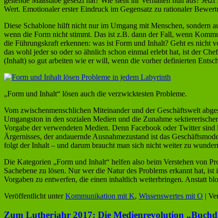
geltende Maßstäbe gesetzt hat? Wie sieht ihr Verhalten nun aus? Jetzt
Wert. Emotionaler erster Eindruck im Gegensatz zu rationaler Bewer
Diese Schablone hilft nicht nur im Umgang mit Menschen, sondern auch 
wenn die Form nicht stimmt. Das ist z.B. dann der Fall, wenn Kommu
die Führungskraft erkennen: was ist Form und Inhalt? Geht es nicht v
das wohl jeder so oder so ähnlich schon einmal erlebt hat, ist der Chef
(Inhalt) so gut arbeiten wie er will, wenn die vorher definierten Ents
„Form und Inhalt“ lösen auch die verzwicktesten Probleme.
Vom zwischenmenschlichen Miteinander und der Geschäftswelt abgese
Umgangston in den sozialen Medien und die Zunahme sektiererischer 
Vorgabe der verwendeten Medien. Denn Facebook oder Twitter sind k
Ärgernisses, der andauernde Ausnahmezustand ist das Geschäftsmodell
folgt der Inhalt – und darum braucht man sich nicht weiter zu wunder
Die Kategorien „Form und Inhalt“ helfen also beim Verstehen von Prob
Sachebene zu lösen. Nur wer die Natur des Problems erkannt hat, ist 
Vorgaben zu entwerfen, die einen inhaltlich weiterbringen. Anstatt blo
Veröffentlicht unter
Kommunikation mit K
,
Wissenswertes mit O
|
Ver
Zum Lutherjahr 2017: Die Medienrevolution „Buchdr