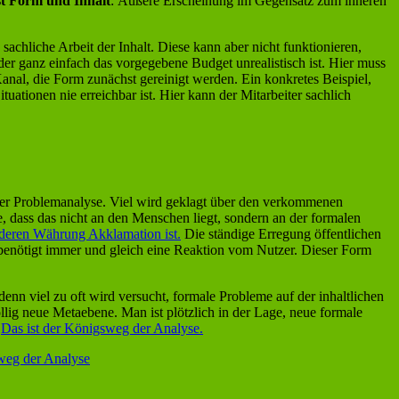
st Form und Inhalt
: Äußere Erscheinung im Gegensatz zum inneren
sachliche Arbeit der Inhalt. Diese kann aber nicht funktionieren,
r ganz einfach das vorgegebene Budget unrealistisch ist. Hier muss
Kanal, die Form zunächst gereinigt werden. Ein konkretes Beispiel,
tuationen nie erreichbar ist. Hier kann der Mitarbeiter sachlich
der Problemanalyse. Viel wird geklagt über den verkommenen
 dass das nicht an den Menschen liegt, sondern an der formalen
 deren Währung Akklamation ist.
Die ständige Erregung öffentlichen
s benötigt immer und gleich eine Reaktion vom Nutzer. Dieser Form
nn viel zu oft wird versucht, formale Probleme auf der inhaltlichen
llig neue Metaebene. Man ist plötzlich in der Lage, neue formale
.
Das ist der Königsweg der Analyse.
eg der Analyse