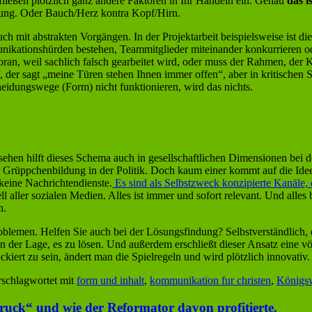
 fließen plötzlich ganz andere Faktoren in Ihr Handeln ein. Genau
das i
tung. Oder Bauch/Herz kontra Kopf/Hirn.
mit abstrakten Vorgängen. In der Projektarbeit beispielsweise ist die 
nikationshürden bestehen, Teammitglieder miteinander konkurrieren ode
oran, weil sachlich falsch gearbeitet wird, oder muss der Rahmen, der 
, der sagt „meine Türen stehen Ihnen immer offen“, aber in kritischen Si
cheidungswege (Form) nicht funktionieren, wird das nichts.
hen hilft dieses Schema auch in gesellschaftlichen Dimensionen bei 
Grüppchenbildung in der Politik. Doch kaum einer kommt auf die Idee,
eine Nachrichtendienste.
Es sind als Selbstzweck konzipierte Kanäle,
 aller sozialen Medien. Alles ist immer und sofort relevant. Und alle
n.
lemen. Helfen Sie auch bei der Lösungsfindung? Selbstverständlich, de
in der Lage, es zu lösen. Und außerdem erschließt dieser Ansatz eine vö
ckiert zu sein, ändert man die Spielregeln und wird plötzlich innovativ
schlagwortet mit
form und inhalt
,
kommunikation fur christen
,
Königsw
uck“ und wie der Reformator davon profitierte.