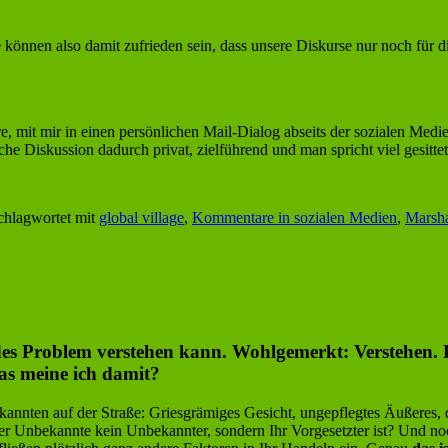
 können also damit zufrieden sein, dass unsere Diskurse nur noch für d
, mit mir in einen persönlichen Mail-Dialog abseits der sozialen Medi
he Diskussion dadurch privat, zielführend und man spricht viel gesittet
chlagwortet mit
global village
,
Kommentare in sozialen Medien
,
Marsh
jedes Problem verstehen kann. Wohlgemerkt: Verstehen.
as meine ich damit?
nbekannten auf der Straße: Griesgrämiges Gesicht, ungepflegtes Äußeres
er Unbekannte kein Unbekannter, sondern Ihr Vorgesetzter ist? Und noc