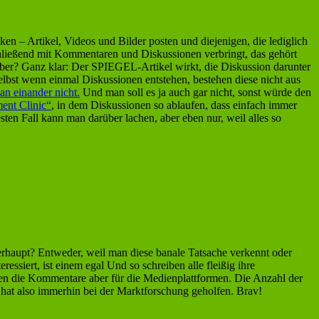
n – Artikel, Videos und Bilder posten und diejenigen, die lediglich
nschließend mit Kommentaren und Diskussionen verbringt, das gehört
ber? Ganz klar: Der SPIEGEL-Artikel wirkt, die Diskussion darunter
selbst wenn einmal Diskussionen entstehen, bestehen diese nicht aus
n einander nicht.
Und man soll es ja auch gar nicht, sonst würde den
ent Clinic“
, in dem Diskussionen so ablaufen, dass einfach immer
sten Fall kann man darüber lachen, aber eben nur, weil alles so
erhaupt? Entweder, weil man diese banale Tatsache verkennt oder
ssiert, ist einem egal Und so schreiben alle fleißig ihre
ben die Kommentare aber für die Medienplattformen. Die Anzahl der
r hat also immerhin bei der Marktforschung geholfen. Brav!