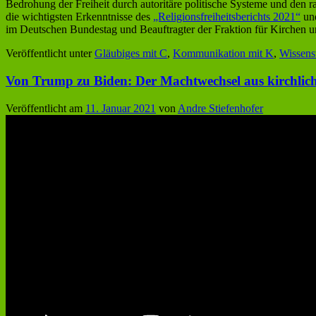
Bedrohung der Freiheit durch autoritäre politische Systeme und den
die wichtigsten Erkenntnisse des
„Religionsfreiheitsberichts 2021“
und
im Deutschen Bundestag und Beauftragter der Fraktion für Kirchen u
Veröffentlicht unter
Gläubiges mit C
,
Kommunikation mit K
,
Wissens
Von Trump zu Biden: Der Machtwechsel aus kirchlich
Veröffentlicht am
11. Januar 2021
von
Andre Stiefenhofer