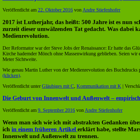
Veröffentlicht am
22. Oktober 2016
von
Andre Stiefenhofer
2017 ist
Lutherjahr
, das heißt: 500 Jahre ist es nun
zurzeit dieser umwälzenden Tat gedacht. Was dabei k
Medienrevolution.
Der Reformator war der Steve Jobs der Renaissance: Er hatte das Gl
Kirche hadernder Mönch ohne Massenwirkung geblieben. Seien wir ehr
Meter Sichtweite.
Wie genau Martin Luther von der Medienrevolution des Buchdrucks pr
(klicken)
.
Veröffentlicht unter
Gläubiges mit C
,
Kommunikation mit K
|
Verschl
Die Geburt von Innenwelt und Außenwelt – empirisch
Veröffentlicht am
9. September 2016
von
Andre Stiefenhofer
Wenn man sich wie ich mit abstrakten Gedanken übe
ich
in einem früheren Artikel
erklärt habe, stellte Ma
Innenwelt und Außenwelt zu trennen.