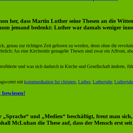
 schon her, dass Martin Luther seine Thesen an die Wit
aum jemand bedenkt: Luther war damals weniger innova
ück, genau zur richtigen Zeit geboren zu werden, denn ohne die revol
lich: An eine Kirchentür genagelte Thesen sind zwar ein Affront, abe
ofitierte und was sich dadurch in Kirche und Gesellschaft änderte, fü
agwortet mit
kommunikation fur christen
,
Luther
,
Lutherjahr
,
Lutherjah
 bewiesen!
r „Sprache“ und „Medien“ beschäftigt, freut man sic
rshall McLuhan die These auf, dass der Mensch erst seit