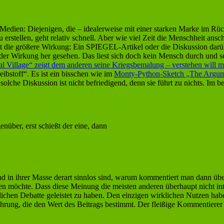
dien: Diejenigen, die – idealerweise mit einer starken Marke im Rücke
u erstellen, geht relativ schnell. Aber wie viel Zeit die Menschheit a
at die größere Wirkung: Ein SPIEGEL-Artikel oder die Diskussion darü
on der Wirkung her gesehen. Das liest sich doch kein Mensch durch und 
 Village“ zeigt dem anderen seine Kriegsbemalung – verstehen will ma
ibstoff“. Es ist ein bisschen wie im
Monty-Python-Sketch „The Argum
olche Diskussion ist nicht befriedigend, denn sie führt zu nichts. Im be
nüber, erst schießt der eine, dann
nd in ihrer Masse derart sinnlos sind, warum kommentiert man dann üb
 möchte. Dass diese Meinung die meisten anderen überhaupt nicht intere
ichen Debatte geleistet zu haben. Den einzigen wirklichen Nutzen ha
 Währung, die den Wert des Beitrags bestimmt. Der fleißige Kommentiere