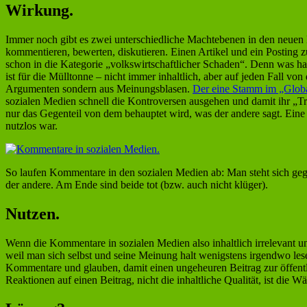
Wirkung.
Immer noch gibt es zwei unterschiedliche Machtebenen in den neuen Me
kommentieren, bewerten, diskutieren. Einen Artikel und ein Posting z
schon in die Kategorie „volkswirtschaftlicher Schaden“. Denn was h
ist für die Mülltonne – nicht immer inhaltlich, aber auf jeden Fall v
Argumenten sondern aus Meinungsblasen.
Der eine Stamm im „Global
sozialen Medien schnell die Kontroversen ausgehen und damit ihr „Tre
nur das Gegenteil von dem behauptet wird, was der andere sagt. Eine s
nutzlos war.
So laufen Kommentare in den sozialen Medien ab: Man steht sich gege
der andere. Am Ende sind beide tot (bzw. auch nicht klüger).
Nutzen.
Wenn die Kommentare in sozialen Medien also inhaltlich irrelevant u
weil man sich selbst und seine Meinung halt wenigstens irgendwo lesen
Kommentare und glauben, damit einen ungeheuren Beitrag zur öffentl
Reaktionen auf einen Beitrag, nicht die inhaltliche Qualität, ist die