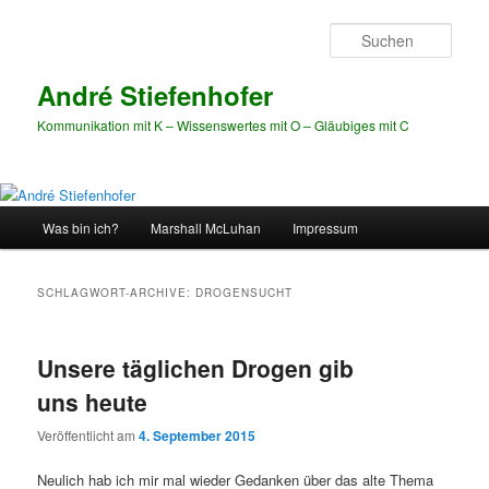
Zum
Zum
Inhalt
sekundären
Such
wechseln
Inhalt
wechseln
André Stiefenhofer
Kommunikation mit K – Wissenswertes mit O – Gläubiges mit C
Hauptmenü
Was bin ich?
Marshall McLuhan
Impressum
SCHLAGWORT-ARCHIVE:
DROGENSUCHT
Unsere täglichen Drogen gib
uns heute
Veröffentlicht am
4. September 2015
Neulich hab ich mir mal wieder Gedanken über das alte Thema