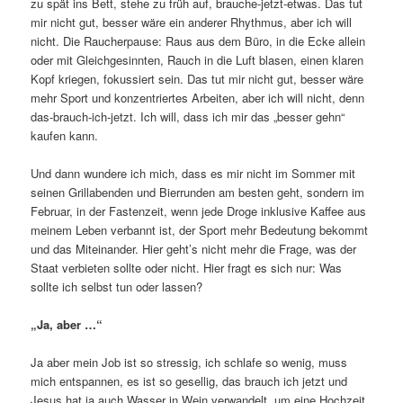
zu spät ins Bett, stehe zu früh auf, brauche-jetzt-etwas. Das tut
mir nicht gut, besser wäre ein anderer Rhythmus, aber ich will
nicht. Die Raucherpause: Raus aus dem Büro, in die Ecke allein
oder mit Gleichgesinnten, Rauch in die Luft blasen, einen klaren
Kopf kriegen, fokussiert sein. Das tut mir nicht gut, besser wäre
mehr Sport und konzentriertes Arbeiten, aber ich will nicht, denn
das-brauch-ich-jetzt. Ich will, dass ich mir das „besser gehn“
kaufen kann.
Und dann wundere ich mich, dass es mir nicht im Sommer mit
seinen Grillabenden und Bierrunden am besten geht, sondern im
Februar, in der Fastenzeit, wenn jede Droge inklusive Kaffee aus
meinem Leben verbannt ist, der Sport mehr Bedeutung bekommt
und das Miteinander. Hier geht’s nicht mehr die Frage, was der
Staat verbieten sollte oder nicht. Hier fragt es sich nur: Was
sollte ich selbst tun oder lassen?
„Ja, aber …“
Ja aber mein Job ist so stressig, ich schlafe so wenig, muss
mich entspannen, es ist so gesellig, das brauch ich jetzt und
Jesus hat ja auch Wasser in Wein verwandelt, um eine Hochzeit