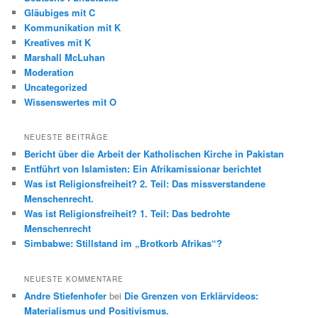
n
Gläubiges mit C
Kommunikation mit K
Kreatives mit K
Marshall McLuhan
Moderation
Uncategorized
Wissenswertes mit O
NEUESTE BEITRÄGE
Bericht über die Arbeit der Katholischen Kirche in Pakistan
Entführt von Islamisten: Ein Afrikamissionar berichtet
Was ist Religionsfreiheit? 2. Teil: Das missverstandene
Menschenrecht.
Was ist Religionsfreiheit? 1. Teil: Das bedrohte
Menschenrecht
Simbabwe: Stillstand im „Brotkorb Afrikas“?
NEUESTE KOMMENTARE
Andre Stiefenhofer
bei
Die Grenzen von Erklärvideos:
Materialismus und Positivismus.