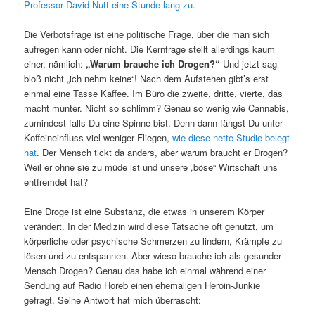
Professor David Nutt eine Stunde lang zu.
Die Verbotsfrage ist eine politische Frage, über die man sich
aufregen kann oder nicht. Die Kernfrage stellt allerdings kaum
einer, nämlich:
„Warum brauche ich Drogen?“
Und jetzt sag
bloß nicht „ich nehm keine“! Nach dem Aufstehen gibt’s erst
einmal eine Tasse Kaffee. Im Büro die zweite, dritte, vierte, das
macht munter. Nicht so schlimm? Genau so wenig wie Cannabis,
zumindest falls Du eine Spinne bist. Denn dann fängst Du unter
Koffeineinfluss viel weniger Fliegen,
wie diese nette Studie belegt
hat
. Der Mensch tickt da anders, aber warum braucht er Drogen?
Weil er ohne sie zu müde ist und unsere „böse“ Wirtschaft uns
entfremdet hat?
Eine Droge ist eine Substanz, die etwas in unserem Körper
verändert. In der Medizin wird diese Tatsache oft genutzt, um
körperliche oder psychische Schmerzen zu lindern, Krämpfe zu
lösen und zu entspannen. Aber wieso brauche ich als gesunder
Mensch Drogen? Genau das habe ich einmal während einer
Sendung auf Radio Horeb einen ehemaligen Heroin-Junkie
gefragt. Seine Antwort hat mich überrascht: