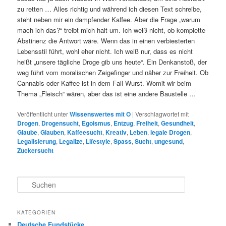
zu retten … Alles richtig und während ich diesen Text schreibe,
steht neben mir ein dampfender Kaffee. Aber die Frage „warum
mach ich das?“ treibt mich halt um. Ich weiß nicht, ob komplette
Abstinenz die Antwort wäre. Wenn das in einen verbiesterten
Lebensstil führt, wohl eher nicht. Ich weiß nur, dass es nicht
heißt „unsere tägliche Droge gib uns heute“. Ein Denkanstoß, der
weg führt vom moralischen Zeigefinger und näher zur Freiheit. Ob
Cannabis oder Kaffee ist in dem Fall Wurst. Womit wir beim
Thema „Fleisch“ wären, aber das ist eine andere Baustelle …
Veröffentlicht unter
Wissenswertes mit O
|
Verschlagwortet mit
Drogen
,
Drogensucht
,
Egoismus
,
Entzug
,
Freiheit
,
Gesundheit
,
Glaube
,
Glauben
,
Kaffeesucht
,
Kreativ
,
Leben
,
legale Drogen
,
Legalisierung
,
Legalize
,
Lifestyle
,
Spass
,
Sucht
,
ungesund
,
Zuckersucht
S
u
c
h
KATEGORIEN
e
Deutsche Fundstücke