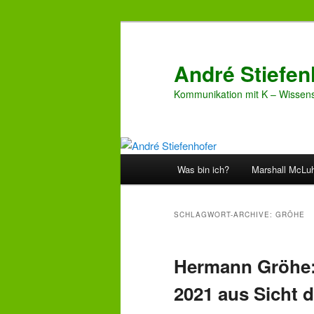
Zum
Zum
Inhalt
sekundären
wechseln
Inhalt
André Stiefen
wechseln
Kommunikation mit K – Wissens
Hauptmenü
Was bin ich?
Marshall McLu
SCHLAGWORT-ARCHIVE:
GRÖHE
Hermann Gröhe: 
2021 aus Sicht d