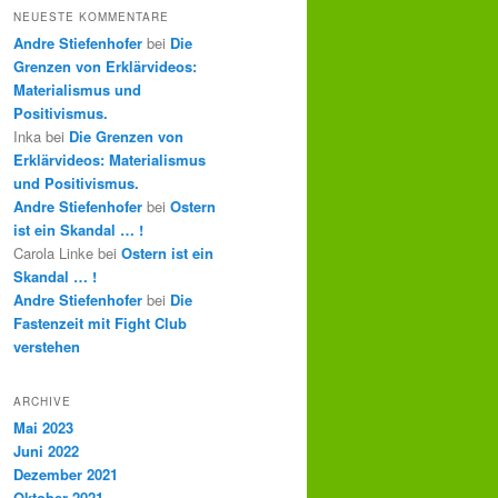
NEUESTE KOMMENTARE
Andre Stiefenhofer
bei
Die
Grenzen von Erklärvideos:
Materialismus und
Positivismus.
Inka
bei
Die Grenzen von
Erklärvideos: Materialismus
und Positivismus.
Andre Stiefenhofer
bei
Ostern
ist ein Skandal … !
Carola Linke
bei
Ostern ist ein
Skandal … !
Andre Stiefenhofer
bei
Die
Fastenzeit mit Fight Club
verstehen
ARCHIVE
Mai 2023
Juni 2022
Dezember 2021
Oktober 2021