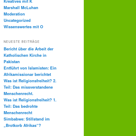
Kreatives mit K
Marshall McLuhan
Moderation
Uncategorized
Wissenswertes mit O
NEUESTE BEITRÄGE
Bericht über die Arbeit der
Katholischen Kirche in
Pakistan
Entführt von Islamisten: Ein
Afrikamissionar berichtet
Was ist Religionsfreiheit? 2.
Teil: Das missverstandene
Menschenrecht.
Was ist Religionsfreiheit? 1.
Teil: Das bedrohte
Menschenrecht
Simbabwe: Stillstand im
„Brotkorb Afrikas“?