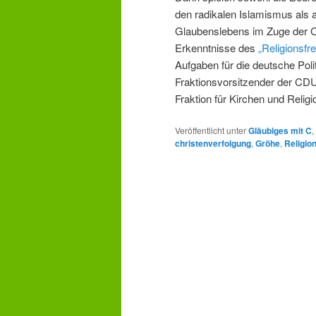
den radikalen Islamismus als 
Glaubenslebens im Zuge der C
Erkenntnisse des
„Religionsfr
Aufgaben für die deutsche Pol
Fraktionsvorsitzender der CD
Fraktion für Kirchen und Relig
Veröffentlicht unter
Gläubiges mit C
,
christenverfolgung
,
Gröhe
,
Religion