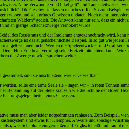
hwister. Nahe Verwandte von Onkel „oft“ und Tante „teilweise“, wenn
nsichtlich“. Die Geschwister lassen manches offen. So zum Beispiel, 
 gern wissen und sein grünes Gewissen updaten. Noch mehr interessiert
hafteten Wäldern“ gedieh. Die Antwort kann nur sein, dass ein nicht zu
 und an gierige Schacherzwerge verhökert wurde.
 Geißel des Rassismus und der Intoleranz entgegengebracht wird, kan
herzwerge ist das augenscheinlichste Beispiel. In so gut wie jedem 
 mangelt es ihnen nicht. Werden die Spieleentwickler und Grafiker abe
. Denn Herr Friedman verbringt seine Freizeit mitnichten damit, Winzi
achern die Zwerge unwidersprochen weiter.
gesammelt, sind sie anschließend wieder verwertbar.“
bar werden, sollte eine arme Seele sie – sagen wir – in roten Tonnen s
einer Behandlung auf der Stelle kräuseln wie die Schuhe der Bösen He
e Paarungsgelegenheiten eines Cineasten.
tive muss man aber leider notgedrungen ranlassen. Zum Beispiel, wenn 
astensystem sind etwas für Klempner, Anwälte und sonstige Wurstfinge
 also, was Schablone einigermaßen auf Englisch heißt und träumt di