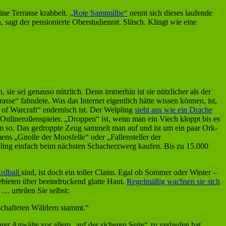
ine Terrasse krabbelt.
„Rote Samtmilbe“
nennt sich dieses laufende
 sagt der pensionierte Oberstudienrat. Släsch. Klingt wie eine
sie sei genauso nützlich. Denn immerhin ist sie nützlicher als der
sse“ fahndete. Was das Internet eigentlich hätte wissen können, ist,
d of Warcraft“ endemisch ist. Der Welpling
sieht aus wie ein Drache
Onlinerollenspieler. „Droppen“ ist, wenn man ein Viech kloppt bis es
dem so. Das gedroppte Zeug sammelt man auf und ist um ein paar Ork-
s „Gnolle der Moosfelle“ oder „Fallensteller der
pling einfach beim nächsten Schacherzwerg kaufen. Bis zu 15.000
Erdball
sind, ist doch ein toller Claim. Egal ob Sommer oder Winter –
bieten über beeindruckend glatte Haut.
Regelmäßig wachsen sie sich
 urteilen Sie selbst:
schafteten Wäldern stammt.“
er Anwälte vor allem „auf der sicheren Seite“ zu verlaufen hat.