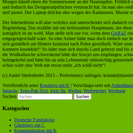
Morgen kitzelt einen die Sommersonne an der Nasenspitze. Fröhlich sc
und dadurch das Designeralpdrücken verursacht hat. Ist man also end
steif pustet. Der Laptop drückte also wegen des Ranlassens. Musste m
Der Internetheini will aber welches und unterscheidet sich dadurch v
Begründung. Das erzählte mir ein befreundeter Hauptmann, der diese
zuträglich ist sie wohl. Man stelle sich nur vor, wenn dem
GröFaZ
ein
entgegengeschallt wäre. So eine Armee hätte man doch einfach nur l
sich gemütlich am Hintern kratzend nach Polen geschlurft. Wäre uns
kommen knuddeln!“ So hätte man sich durchs Land geherzt und bis z
die Wodkaflasche schwenkend hätte der Sowjet uns empfangen, schnel
heimgekehrt und hätte bis an sein Lebensende sehnsüchtig gemurmelt:
schön wäre eine Welt mit etwas mehr „ich wiiill nicht“!
(c) André Stiefenhofer 2015 – Performance anfragen: kontakt(ät)andre
Veröffentlicht unter
Kreatives mit K
|
Verschlagwortet mit
Antimilitar
Sprache
,
Tetra-Pak-Text
,
texte für
,
Werber
,
Werbetexter
,
Werbung
Suchen
Kategorien
Deutsche Fundstücke
Gläubiges mit C
Kommunikation mit K