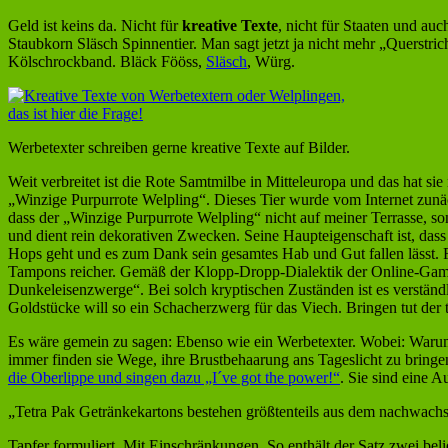
Geld ist keins da. Nicht für
kreative Texte
, nicht für Staaten und au
Staubkorn Släsch Spinnentier. Man sagt jetzt ja nicht mehr „Querstri
Kölschrockband. Bläck Fööss,
Släsch
, Würg.
Werbetexter schreiben gerne kreative Texte auf Bilder.
Weit verbreitet ist die Rote Samtmilbe in Mitteleuropa und das hat si
„Winzige Purpurrote Welpling“. Dieses Tier wurde vom Internet zunäch
dass der „Winzige Purpurrote Welpling“ nicht auf meiner Terrasse, so
und dient rein dekorativen Zwecken. Seine Haupteigenschaft ist, das
Hops geht und es zum Dank sein gesamtes Hab und Gut fallen lässt. Fa
Tampons reicher. Gemäß der Klopp-Dropp-Dialektik der Online-Gamer
Dunkeleisenzwerge“. Bei solch kryptischen Zuständen ist es verstän
Goldstücke will so ein Schacherzwerg für das Viech. Bringen tut der t
Es wäre gemein zu sagen: Ebenso wie ein Werbetexter. Wobei: Waru
immer finden sie Wege, ihre Brustbehaarung ans Tageslicht zu bring
die Oberlippe und singen dazu „I´ve got the power!“
. Sie sind eine 
„Tetra Pak Getränkekartons bestehen größtenteils aus dem nachwach
Tapfer formuliert. Mit Einschränkungen. So enthält der Satz zwei bel