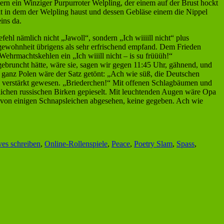
ern ein Winziger Purpurroter Welpling, der einem auf der Brust hockt
kt in dem der Welpling haust und dessen Gebläse einem die Nippel
ins da.
ehl nämlich nicht „Jawoll“, sondern „Ich wiiiill nicht“ plus
ngewohnheit übrigens als sehr erfrischend empfand. Dem Frieden
Wehrmachtskehlen ein „Ich wiiill nicht – is su früüüh!“
bruncht hätte, wäre sie, sagen wir gegen 11:45 Uhr, gähnend, und
 ganz Polen wäre der Satz getönt: „Ach wie süß, die Deutschen
s verstärkt gewesen. „Briederchen!“ Mit offenen Schlagbäumen und
lichen russischen Birken gepieselt. Mit leuchtenden Augen wäre Opa
n, von einigen Schnapsleichen abgesehen, keine gegeben. Ach wie
ves schreiben
,
Online-Rollenspiele
,
Peace
,
Poetry Slam
,
Spass
,