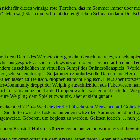
ch nicht für dieses winzige rote Tierchen, das im Sommer immer über me
ch“. Man sagt Slash und schreibt den englischen Schmarrn dann Deutsch,
e mit dem Beruf des Werbetexters gemein. Gemein wäre es, zu behaupten, 
st ausgespuckt, als ich nach „winzigen roten Tierchen auf meiner Terra
ndern ausschließlich im virtuellen Sumpf des Onlinerollenspiels „Worl
s er „sehr selten droppt“. So jammern zumindest die Damen und Herren 
llen lassen ist Deutsch, droppen ist nicht Englisch. Heißt aber trotz
-Community droppt der Welpling ausschließlich aus Fabelwesen namen
dlich, dass manche nicht aufs Droppen warten wollen und sich den Wel
eure Welpling dem Spieler zwar nix, aber er sieht gut aus.
m eigentlich? Dass
Werbetexter die hübschesten Menschen auf Gottes 
en. Sie duften wie die Toskana an einem schwülen Sommerabend und ge
Augenweide. Geboren, um beglotzt zu werden. Gelesen jedoch … nun ja …
senden Rohstoff Holz, das überwiegend aus verantwortungsvoll bewirt
iebte Schwafelwörter aus dem Arsenal jener, deren Leben auf Anraten ihr