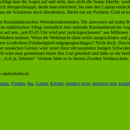
hlägt man die Augen auf und sieht, dass nicht die Sonne kitzelte, sond
lich übergeschnappt, denkt man erleichtert, bis man den Laptop entdec
an die Schablone doch überdenken. Bleibt nur ein Problem: Geld ist ke
on Russlanddeutschen Wehrdienstleistenden. Die antworten auf jeden Bef
 im militärischen Alltag vermutlich eher störende Russlanddeutsche A
st auf sein „seit 05:45 Uhr wird jetzt zurückgeschossen“ aus Millionen 
iebhaben können. Wenn die Wehrmacht dann schön ausgeschlafen und ge
eren Großvätern Feindseligkeit entgegengeschlagen? Nicht doch. Durch
ur russischen Grenze wäre unser Heer mit tausenden lustigen Schwejk
l wäre man gemeinsam hinter den Ural getorkelt und hätte an die herr
 „Ach ja, Sibirien!“ Verluste hätte es in diesem Zweiten Weltkuschel
-stiefenhofer.de
ismus
,
Frieden
,
fun
,
Gamer
,
Kreativ
,
kreative texte
,
kreativer text
,
kreati