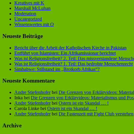
Kreatives mit K
Marshall McLuhan
Moderation
Uncategorized
Wissenswertes mit O
Neueste Beiträge
Bericht über die Arbeit der Katholischen Kirche in Pakistan
Entführt von Islamisten: Ein Afrikamissionar berichtet
Was ist Religionsfreiheit? 2. Teil: Das missverstandene Mensch
Was ist Religionsfreiheit? 1. Teil: Das bedrohte Menschenrecht
Simbabwe: Stillstand im „Brotkorb Afrikas“?
Neueste Kommentare
Andre Stiefenhofer
bei
Die Grenzen von Erklärvideos: Material
Inka
bei
Die Grenzen von Erklärvideos: Materialismus und Posi
Andre Stiefenhofer
bei
Ostern ist ein Skandal … !
Carola Linke
bei
Ostern ist ein Skandal … !
Andre Stiefenhofer
bei
Die Fastenzeit mit Fight Club verstehen
Archive