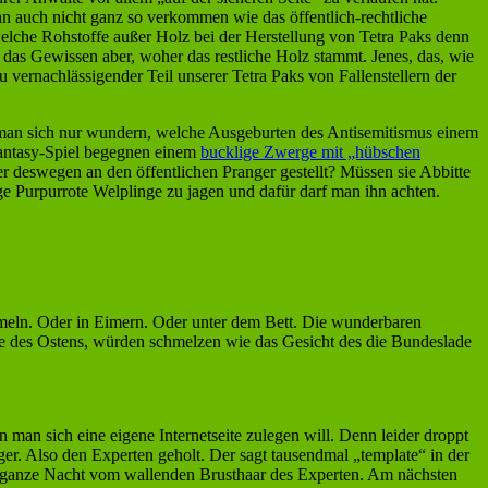
 auch nicht ganz so verkommen wie das öffentlich-rechtliche
welche Rohstoffe außer Holz bei der Herstellung von Tetra Paks denn
 das Gewissen aber, woher das restliche Holz stammt. Jenes, das, wie
 vernachlässigender Teil unserer Tetra Paks von Fallenstellern der
n man sich nur wundern, welche Ausgeburten des Antisemitismus einem
Fantasy-Spiel begegnen einem
bucklige Zwerge mit „hübschen
r deswegen an den öffentlichen Pranger gestellt? Müssen sie Abbitte
ge Purpurrote Welplinge zu jagen und dafür darf man ihn achten.
ammeln. Oder in Eimern. Oder unter dem Bett. Die wunderbaren
xe des Ostens, würden schmelzen wie das Gesicht des die Bundeslade
man sich eine eigene Internetseite zulegen will. Denn leider droppt
r. Also den Experten geholt. Der sagt tausendmal „template“ in der
e ganze Nacht vom wallenden Brusthaar des Experten. Am nächsten