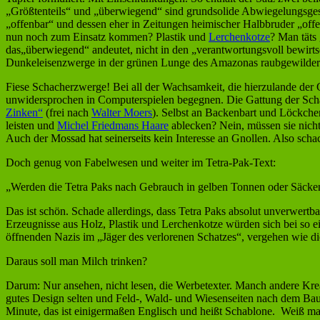
„Größtenteils“ und „überwiegend“ sind grundsolide Abwiegelungsgesc
„offenbar“ und dessen eher in Zeitungen heimischer Halbbruder „offe
nun noch zum Einsatz kommen? Plastik und
Lerchenkotze
? Man täts
das„überwiegend“ andeutet, nicht in den „verantwortungsvoll bewirtsc
Dunkeleisenzwerge in der grünen Lunge des Amazonas raubgewildert
Fiese Schacherzwerge! Bei all der Wachsamkeit, die hierzulande der
unwidersprochen in Computerspielen begegnen. Die Gattung der Schac
Zinken“
(frei nach
Walter Moers
). Selbst an Backenbart und Löckchen
leisten und
Michel Friedmans Haare
ablecken? Nein, müssen sie nicht
Auch der Mossad hat seinerseits kein Interesse an Gnollen. Also sch
Doch genug von Fabelwesen und weiter im Tetra-Pak-Text:
„Werden die Tetra Paks nach Gebrauch in gelben Tonnen oder Säcken 
Das ist schön. Schade allerdings, dass Tetra Paks absolut unverwert
Erzeugnisse aus Holz, Plastik und Lerchenkotze würden sich bei so 
öffnenden Nazis im „Jäger des verlorenen Schatzes“, vergehen wie di
Daraus soll man Milch trinken?
Darum: Nur ansehen, nicht lesen, die Werbetexter. Manch andere Krea
gutes Design selten und Feld-, Wald- und Wiesenseiten nach dem Bauk
Minute, das ist einigermaßen Englisch und heißt Schablone.
Weiß man