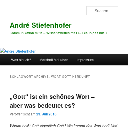
Zum
Zum
Inhalt
sekundären
Such
wechseln
Inhalt
wechseln
André Stiefenhofer
Kommunikation mit K – Wissenswertes mit O – Gläubiges mit C
Hauptmenü
Was bin ich?
Marshall McLuhan
Impressum
SCHLAGWORT-ARCHIVE:
WORT GOTT HERKUNFT
„Gott“ ist ein schönes Wort –
aber was bedeutet es?
Veröffentlicht am
23. Juli 2016
Warum heißt Gott eigentlich Gott? Wo kommt das Wort her? Und