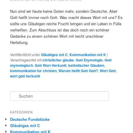
Nun sind wir heute keine Goten mehr, sondern Deutsche. Aber
Gott heißt immer noch Gott. Was macht dieses Wort mit uns? Es
sollte uns Gläubigen reiche Frucht bringen und ein Leben in Fülle
verheißen. Zum Abschluss ist das doch noch ein schöner
Gedanke zu einem schönen Wort mit leicht unschöner
Herleitung.
Veröffentlicht unter
Gläubiges mit C
,
Kommunikation mit K
|
Verschlagwortet mit
christlicher glaube
,
Gott Etymologie
,
Gott
etymologisch
,
Gott Wort Herkunft
,
katholischer Glauben
,
kommunikation fur christen
,
Warum heißt Gott Gott?
,
Wort Gott
,
wort gott herkunft
S
u
c
h
KATEGORIEN
e
Deutsche Fundstücke
n
Gläubiges mit C
Kommunikation mit K