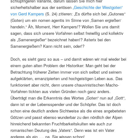
schlüpfrigeren Variante, darum lassen Sie mich hier
sicherheitshalber aus der seriösen
„Geschichte der Westgoten“
von Gerd Kampers
(S. 24) zitieren: „Es dürfte sich bei „Gutones“
(Goten) um ein nomen agentis im Sinne von ‚Samen ergießen‘
handeln.“ Äh, Moment, Herr Kampers!? Wollen Sie uns damit
sagen, dass sich unsere Vorfahren selbst freiwillig und kollektiv
als „Samenergießer“ bezeichnet haben!? Asterix bei den
Samenergießern? Kann nicht sein, oder!?
Doch, es sieht ganz so aus – und damit wären wir mal wieder bei
einem guten alten Problem der Historiker: Man geht bei der
Betrachtung früherer Zeiten immer von sich selbst und seinem
aufgeklärten, emanzipierten und hochgeistigen Leben aus. Das
funktioniert aber nicht, denn unsere chauvinistischen Macho-
Vorfahren tickten aus vielen Gründen noch ganz anders.
Überträgt man die Erkenntnis des Wortes „Goten“ nun auf „Gott“,
dann ist er der Lebensspender und der Schöpfer. Das ist doch
schon eine deutlich andere Sichtweise als die eines angebeteten
Götzen und passt ebenso wunderbar zu den nördlich der Alpen
hinreichend bekannten Fruchtbarkeitskulten wie auch zur
romanischen Deutung des „Vaters“. Denn was ist ein Vater
anderes als ein …, na, Sie wissen schon!