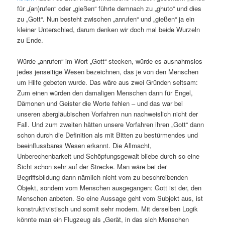
für „(an)rufen“ oder „gießen“ führte demnach zu „ghuto“ und dies
zu „Gott“. Nun besteht zwischen „anrufen“ und „gießen“ ja ein
kleiner Unterschied, darum denken wir doch mal beide Wurzeln
zu Ende.
Würde „anrufen“ im Wort „Gott“ stecken, würde es ausnahmslos
jedes jenseitige Wesen bezeichnen, das je von den Menschen
um Hilfe gebeten wurde. Das wäre aus zwei Gründen seltsam:
Zum einen würden den damaligen Menschen dann für Engel,
Dämonen und Geister die Worte fehlen – und das war bei
unseren abergläubischen Vorfahren nun nachweislich nicht der
Fall. Und zum zweiten hätten unsere Vorfahren ihren „Gott“ dann
schon durch die Definition als mit Bitten zu bestürmendes und
beeinflussbares Wesen erkannt. Die Allmacht,
Unberechenbarkeit und Schöpfungsgewalt bliebe durch so eine
Sicht schon sehr auf der Strecke. Man wäre bei der
Begriffsbildung dann nämlich nicht vom zu beschreibenden
Objekt, sondern vom Menschen ausgegangen: Gott ist der, den
Menschen anbeten. So eine Aussage geht vom Subjekt aus, ist
konstruktivistisch und somit sehr modern. Mit derselben Logik
könnte man ein Flugzeug als „Gerät, in das sich Menschen