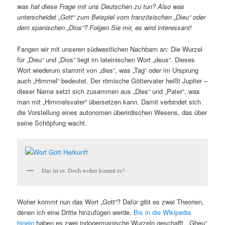
was hat diese Frage mit uns Deutschen zu tun? Also was
unterscheidet „Gott“ zum Beispiel vom französischen „Dieu“ oder
dem spanischen „Dios“? Folgen Sie mir, es wird interessant!
Fangen wir mit unseren südwestlichen Nachbarn an: Die Wurzel
für „Dieu“ und „Dios“ liegt im lateinischen Wort „deus“. Dieses
Wort wiederum stammt von „dies“, was „Tag“ oder im Ursprung
auch „Himmel“ bedeutet. Der römische Göttervater heißt Jupiter –
dieser Name setzt sich zusammen aus „Dies“ und „Pater“, was
man mit „Himmelsvater“ übersetzen kann. Damit verbindet sich
die Vorstellung eines autonomen überirdischen Wesens, das über
seine Schöpfung wacht.
Das ist es. Doch woher kommt es?
Woher kommt nun das Wort „Gott“? Dafür gibt es zwei Theorien,
denen ich eine Dritte hinzufügen werde.
Bis in die Wikipedia
hinein
haben es zwei indogermanische Wurzeln geschafft. „Gheu“