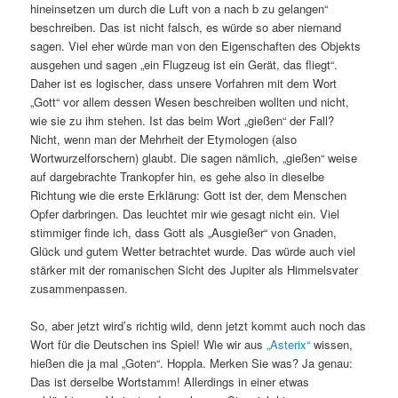
hineinsetzen um durch die Luft von a nach b zu gelangen“
beschreiben. Das ist nicht falsch, es würde so aber niemand
sagen. Viel eher würde man von den Eigenschaften des Objekts
ausgehen und sagen „ein Flugzeug ist ein Gerät, das fliegt“.
Daher ist es logischer, dass unsere Vorfahren mit dem Wort
„Gott“ vor allem dessen Wesen beschreiben wollten und nicht,
wie sie zu ihm stehen. Ist das beim Wort „gießen“ der Fall?
Nicht, wenn man der Mehrheit der Etymologen (also
Wortwurzelforschern) glaubt. Die sagen nämlich, „gießen“ weise
auf dargebrachte Trankopfer hin, es gehe also in dieselbe
Richtung wie die erste Erklärung: Gott ist der, dem Menschen
Opfer darbringen. Das leuchtet mir wie gesagt nicht ein. Viel
stimmiger finde ich, dass Gott als „Ausgießer“ von Gnaden,
Glück und gutem Wetter betrachtet wurde. Das würde auch viel
stärker mit der romanischen Sicht des Jupiter als Himmelsvater
zusammenpassen.
So, aber jetzt wird’s richtig wild, denn jetzt kommt auch noch das
Wort für die Deutschen ins Spiel! Wie wir aus
„Asterix“
wissen,
hießen die ja mal „Goten“. Hoppla. Merken Sie was? Ja genau:
Das ist derselbe Wortstamm! Allerdings in einer etwas