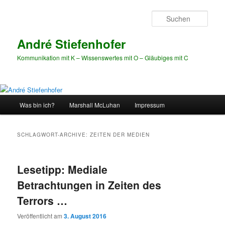
Zum
Zum
Inhalt
sekundären
Such
wechseln
Inhalt
wechseln
André Stiefenhofer
Kommunikation mit K – Wissenswertes mit O – Gläubiges mit C
Hauptmenü
Was bin ich?
Marshall McLuhan
Impressum
SCHLAGWORT-ARCHIVE:
ZEITEN DER MEDIEN
Lesetipp: Mediale
Betrachtungen in Zeiten des
Terrors …
Veröffentlicht am
3. August 2016