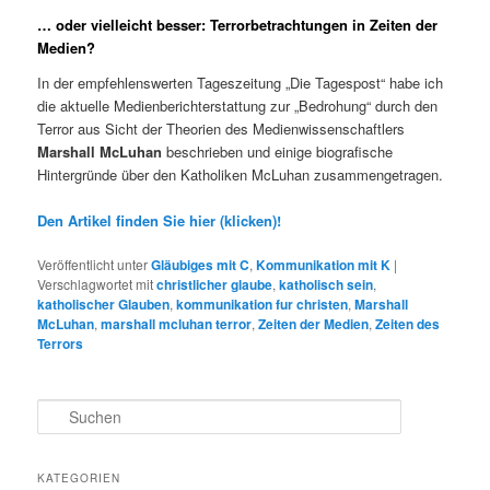
… oder vielleicht besser: Terrorbetrachtungen in Zeiten der
Medien?
In der empfehlenswerten Tageszeitung „Die Tagespost“ habe ich
die aktuelle Medienberichterstattung zur „Bedrohung“ durch den
Terror aus Sicht der Theorien des Medienwissenschaftlers
Marshall McLuhan
beschrieben und einige biografische
Hintergründe über den Katholiken McLuhan zusammengetragen.
Den Artikel finden Sie hier (klicken)!
Veröffentlicht unter
Gläubiges mit C
,
Kommunikation mit K
|
Verschlagwortet mit
christlicher glaube
,
katholisch sein
,
katholischer Glauben
,
kommunikation fur christen
,
Marshall
McLuhan
,
marshall mcluhan terror
,
Zeiten der Medien
,
Zeiten des
Terrors
S
u
c
h
KATEGORIEN